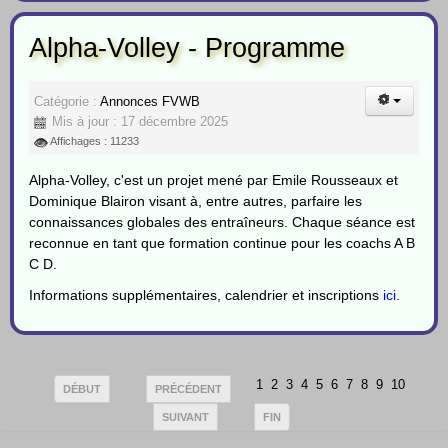
Alpha-Volley - Programme
Catégorie :
Annonces FVWB
Mis à jour : 17 décembre 2025
Affichages : 11233
Alpha-Volley, c'est un projet mené par Emile Rousseaux et
Dominique Blairon visant à, entre autres, parfaire les
connaissances globales des entraîneurs. Chaque séance est
reconnue en tant que formation continue pour les coachs A B
C D.
Informations supplémentaires, calendrier et inscriptions
ici
.
1
2
3
4
5
6
7
8
9
10
DÉBUT
PRÉCÉDENT
SUIVANT
FIN