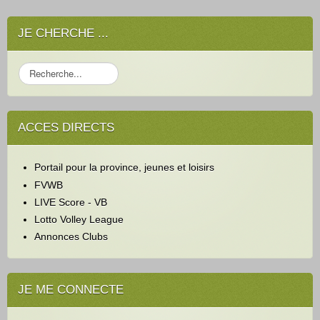
JE CHERCHE ...
R
e
c
h
ACCES DIRECTS
e
r
c
Portail pour la province, jeunes et loisirs
h
e
FVWB
r
LIVE Score - VB
Lotto Volley League
Annonces Clubs
JE ME CONNECTE