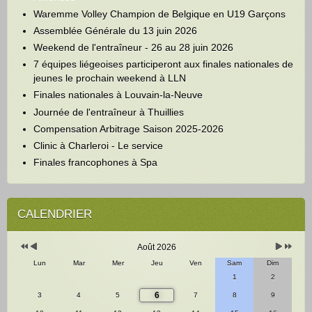
Waremme Volley Champion de Belgique en U19 Garçons
Assemblée Générale du 13 juin 2026
Weekend de l'entraîneur - 26 au 28 juin 2026
7 équipes liégeoises participeront aux finales nationales de
jeunes le prochain weekend à LLN
Finales nationales à Louvain-la-Neuve
Journée de l'entraîneur à Thuillies
Compensation Arbitrage Saison 2025-2026
Clinic à Charleroi - Le service
Finales francophones à Spa
Année
Mois
Mois
Année
précédente
précédent
suivant
suivante
CALENDRIER
Août 2026
Lun
Mar
Mer
Jeu
Ven
Sam
Dim
1
2
6
3
4
5
7
8
9