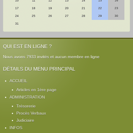
10
11
12
13
14
15
16
17
18
19
20
21
22
23
24
25
26
27
28
29
30
31
QUI EST EN LIGNE ?
Nous avons 7933 invités et aucun membre en ligne
DÉTAILS DU MENU PRINCIPAL
ACCUEIL
Articles en 1ère page
ADMINISTRATION
Trésorerie
Procès Verbaux
Judiciaire
INFOS