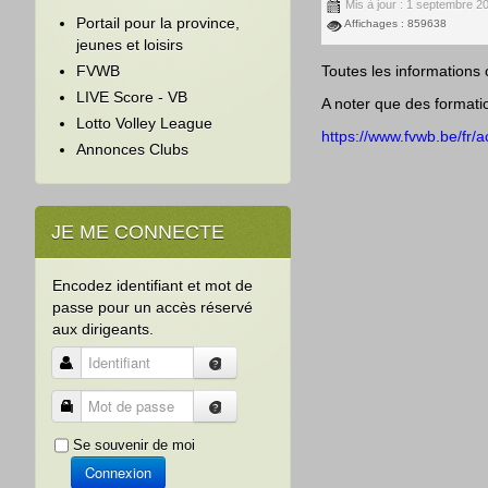
Mis à jour : 1 septembre 2
Portail pour la province,
Affichages : 859638
jeunes et loisirs
Toutes les informations 
FVWB
LIVE Score - VB
A noter que des formatio
Lotto Volley League
https://www.fvwb.be/fr/
Annonces Clubs
JE ME CONNECTE
Encodez identifiant et mot de
passe pour un accès réservé
aux dirigeants.
Identifiant
Mot de passe
Se souvenir de moi
Connexion