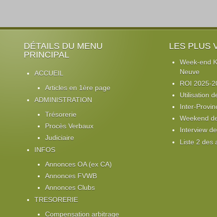
DÉTAILS DU MENU
LES PLUS 
PRINCIPAL
Week-end Ki
Neuve
ACCUEIL
ROI 2025-2
Articles en 1ère page
Utilisation d
ADMINISTRATION
Inter-Provin
Trésorerie
Weekend de 
Procès Verbaux
Interview d
Judiciaire
Liste 2 des
INFOS
Annonces OA (ex CA)
Annonces FVWB
Annonces Clubs
TRESORERIE
Compensation arbitrage