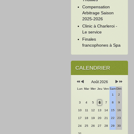
Compensation
Arbitrage Saison
2025-2026
Clinic à Charleroi -
Le service
Finales
francophones à Spa
Année
Mois
Mois
Année
précédente
précédent
suivant
suivante
CALENDRIER
Août 2026
Lun
Mar
Mer
Jeu
Ven
Sam
Dim
1
2
6
3
4
5
7
8
9
10
11
12
13
14
15
16
17
18
19
20
21
22
23
24
25
26
27
28
29
30
31