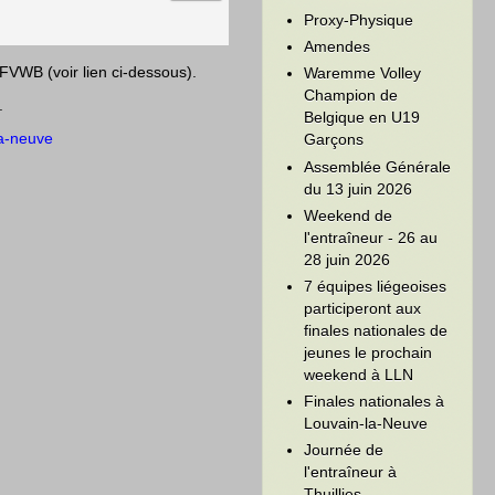
Proxy-Physique
Amendes
 FVWB (voir lien ci-dessous).
Waremme Volley
Champion de
.
Belgique en U19
la-neuve
Garçons
Assemblée Générale
du 13 juin 2026
Weekend de
l'entraîneur - 26 au
28 juin 2026
7 équipes liégeoises
participeront aux
finales nationales de
jeunes le prochain
weekend à LLN
Finales nationales à
Louvain-la-Neuve
Journée de
l'entraîneur à
Thuillies