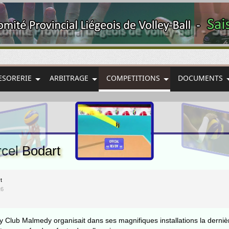
ESORERIE
ARBITRAGE
COMPETITIONS
DOCUMENTS
cel Bodart
t
26
ey Club Malmedy organisait dans ses magnifiques installations la derni