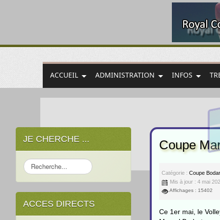
ACCUEIL
ADMINISTRATION
INFOS
TR
JE CHERCHE ...
Coupe Mar
Rechercher
Catégorie :
Coupe Bodar
Mis à jour : 4 mai 20
Affichages : 15402
ACCES DIRECTS
Ce 1er mai, le Voll