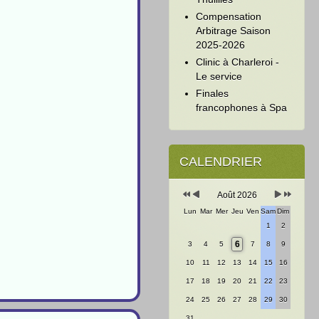
Compensation
Arbitrage Saison
2025-2026
Clinic à Charleroi -
Le service
Finales
francophones à Spa
Année
Mois
Mois
Année
précédente
précédent
suivant
suivante
CALENDRIER
Août 2026
Lun
Mar
Mer
Jeu
Ven
Sam
Dim
1
2
6
3
4
5
7
8
9
10
11
12
13
14
15
16
17
18
19
20
21
22
23
24
25
26
27
28
29
30
31