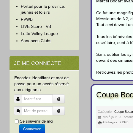
Marcel Bodart avant
Portail pour la province,
jeunes et loisirs
Ce fut une magnifi
Messieurs de N2, c
FVWB
Tout ceci devant un
LIVE Score - VB
Lotto Volley League
Tous les bénévoles 
Annonces Clubs
secrétaire, sont à f
Sans oublier les s
devant des cimaise
JE ME CONNECTE
Retrouvez les pho
Encodez identifiant et mot de
passe pour un accès réservé
aux dirigeants.
Coupe Bod
Identifiant
Mot de passe
Catégorie :
Coupe Bodar
Mis à jour : 31 octob
Se souvenir de moi
Affichages : 21348
Connexion