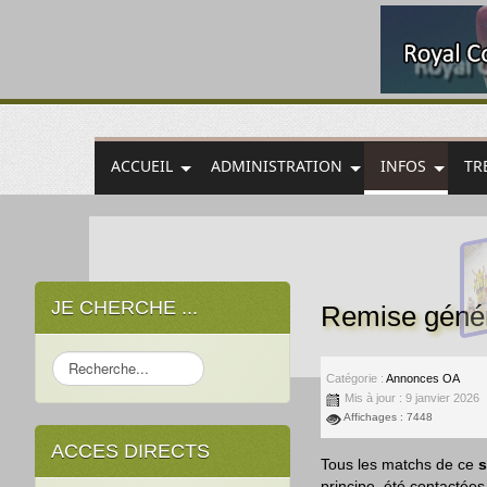
ACCUEIL
ADMINISTRATION
INFOS
TR
JE CHERCHE ...
Remise génér
Rechercher
Catégorie :
Annonces OA
Mis à jour : 9 janvier 2026
Affichages : 7448
ACCES DIRECTS
Tous les matchs de ce
principe, été contactée