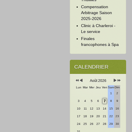
Compensation
Arbitrage Saison
2025-2026
Clinic à Charleroi -
Le service
Finales
francophones à Spa
Année
Mois
Mois
Année
précédente
précédent
suivant
suivante
CALENDRIER
Août 2026
Lun
Mar
Mer
Jeu
Ven
Sam
Dim
1
2
7
3
4
5
6
8
9
10
11
12
13
14
15
16
17
18
19
20
21
22
23
24
25
26
27
28
29
30
31