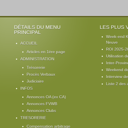
DÉTAILS DU MENU
LES PLUS 
PRINCIPAL
Week-end Ki
Neuve
ACCUEIL
ROI 2025-2
Articles en 1ère page
Utilisation d
ADMINISTRATION
Inter-Provin
Trésorerie
Weekend de 
Procès Verbaux
Interview d
Judiciaire
Liste 2 des
INFOS
Annonces OA (ex CA)
Annonces FVWB
Annonces Clubs
TRESORERIE
Compensation arbitrage