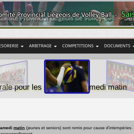
ESORERIE
ARBITRAGE
COMPETITIONS
DOCUMENTS
ale pour les matchs de samedi matin
samedi
matin
(jeunes et seniors) sont remis pour cause d'intempéries
s personnellement.