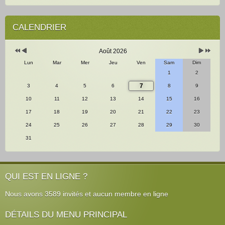
Année
Mois
Mois
Année
précédente
précédent
suivant
suivante
CALENDRIER
Août 2026
Lun
Mar
Mer
Jeu
Ven
Sam
Dim
1
2
7
3
4
5
6
8
9
10
11
12
13
14
15
16
17
18
19
20
21
22
23
24
25
26
27
28
29
30
31
QUI EST EN LIGNE ?
Nous avons 3589 invités et aucun membre en ligne
DÉTAILS DU MENU PRINCIPAL