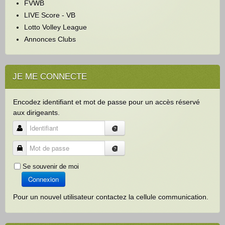
e
FVWB
r
LIVE Score - VB
Lotto Volley League
Annonces Clubs
JE ME CONNECTE
Encodez identifiant et mot de passe pour un accès réservé
aux dirigeants.
Identifiant
Mot de passe
Se souvenir de moi
Connexion
Pour un nouvel utilisateur contactez la cellule communication.