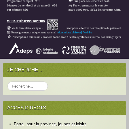
JE CHERCHE ...
R
e
c
h
ACCES DIRECTS
e
r
c
Portail pour la province, jeunes et loisirs
h