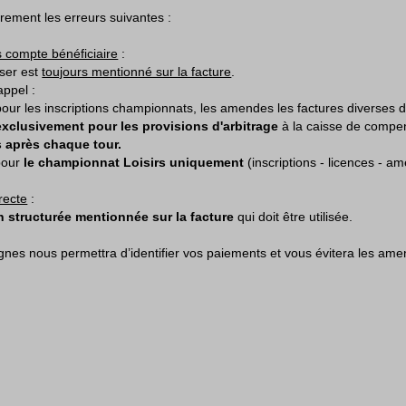
rement les erreurs suivantes :
s compte bénéficiaire
:
iser est
toujours mentionné sur la facture
.
appel :
our les inscriptions championnats, les amendes les factures diverses
exclusivement
pour les provisions d'arbitrage
à la caisse de compe
 après chaque tour.
our
le championnat Loisirs uniquement
(inscriptions - licences - am
recte
:
 structurée mentionnée sur la facture
qui doit être utilisée.
gnes nous permettra d’identifier vos paiements et vous évitera les a