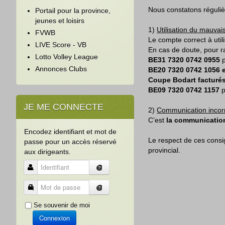
Nous constatons réguliè
Portail pour la province,
jeunes et loisirs
1)
Utilisation du mauvai
FVWB
Le compte correct à util
LIVE Score - VB
En cas de doute, pour r
Lotto Volley League
BE31
7320 0742 0955
p
Annonces Clubs
BE20
7320 0742 1056
Coupe Bodart facturés
BE09
7320 0742 1157
p
JE ME CONNECTE
2)
Communication incor
C’est
la communication
Encodez identifiant et mot de
Le respect de ces consi
passe pour un accès réservé
provincial.
aux dirigeants.
Identifiant
Mot de passe
Se souvenir de moi
Connexion