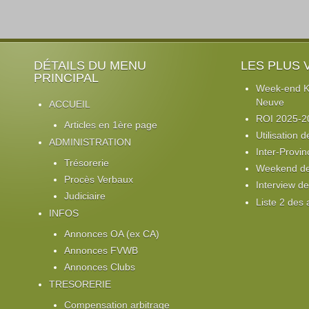
DÉTAILS DU MENU
LES PLUS 
PRINCIPAL
Week-end Ki
Neuve
ACCUEIL
ROI 2025-2
Articles en 1ère page
Utilisation d
ADMINISTRATION
Inter-Provin
Trésorerie
Weekend de 
Procès Verbaux
Interview d
Judiciaire
Liste 2 des
INFOS
Annonces OA (ex CA)
Annonces FVWB
Annonces Clubs
TRESORERIE
Compensation arbitrage