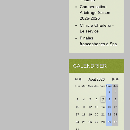
Compensation
Arbitrage Saison
2025-2026
Clinic à Charleroi -
Le service
Finales
francophones à Spa
Année
Mois
Mois
Année
précédente
précédent
suivant
suivante
CALENDRIER
Août 2026
Lun
Mar
Mer
Jeu
Ven
Sam
Dim
1
2
7
3
4
5
6
8
9
10
11
12
13
14
15
16
17
18
19
20
21
22
23
24
25
26
27
28
29
30
31