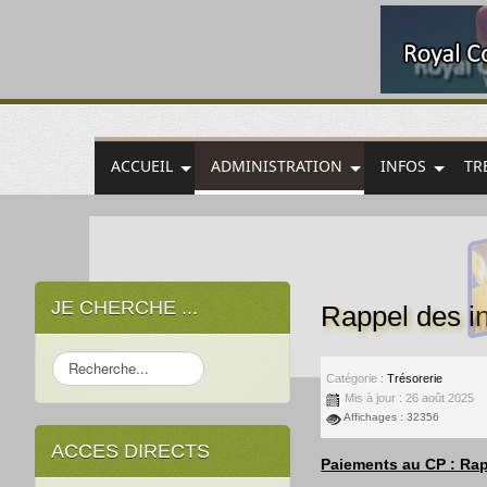
ACCUEIL
ADMINISTRATION
INFOS
TR
JE CHERCHE ...
Rappel des i
Rechercher
Catégorie :
Trésorerie
Mis à jour : 26 août 2025
Affichages : 32356
ACCES DIRECTS
Paiements au CP : Rap