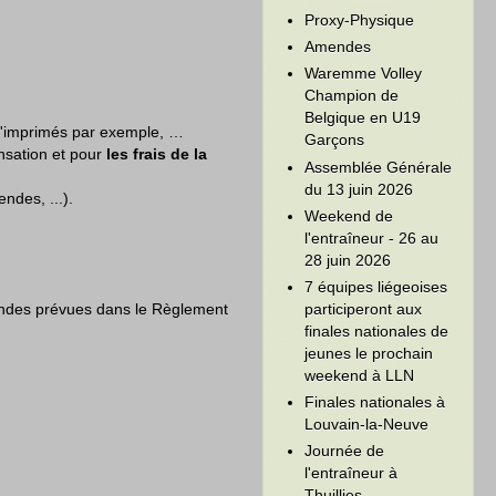
Proxy-Physique
Amendes
Waremme Volley
Champion de
Belgique en U19
 d'imprimés par exemple, …
Garçons
nsation et pour
les frais de la
Assemblée Générale
du 13 juin 2026
endes, ...).
Weekend de
l'entraîneur - 26 au
28 juin 2026
7 équipes liégeoises
participeront aux
mendes prévues dans le Règlement
finales nationales de
jeunes le prochain
weekend à LLN
Finales nationales à
Louvain-la-Neuve
Journée de
l'entraîneur à
Thuillies