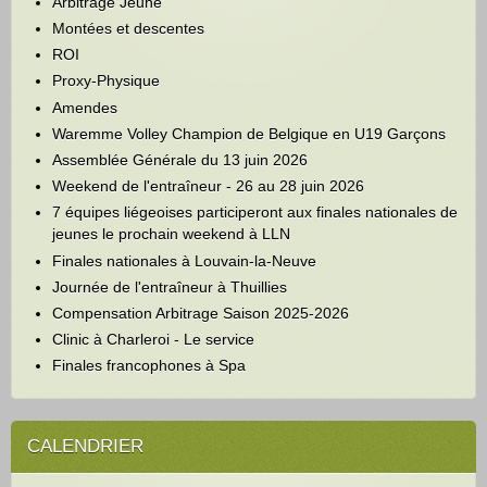
Arbitrage Jeune
Montées et descentes
ROI
Proxy-Physique
Amendes
Waremme Volley Champion de Belgique en U19 Garçons
Assemblée Générale du 13 juin 2026
Weekend de l'entraîneur - 26 au 28 juin 2026
7 équipes liégeoises participeront aux finales nationales de
jeunes le prochain weekend à LLN
Finales nationales à Louvain-la-Neuve
Journée de l'entraîneur à Thuillies
Compensation Arbitrage Saison 2025-2026
Clinic à Charleroi - Le service
Finales francophones à Spa
Année
Mois
Mois
Année
précédente
précédent
suivant
suivante
CALENDRIER