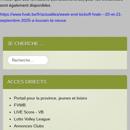
sont également disponibles.
https://www.fvwb.be/fr/actualites/week-end-kickoff-fvwb---20-et-21-
septembre-2025-a-louvain-la-neuve
JE CHERCHE ...
R
e
c
h
ACCES DIRECTS
e
r
c
Portail pour la province, jeunes et loisirs
h
e
FVWB
r
LIVE Score - VB
Lotto Volley League
Annonces Clubs